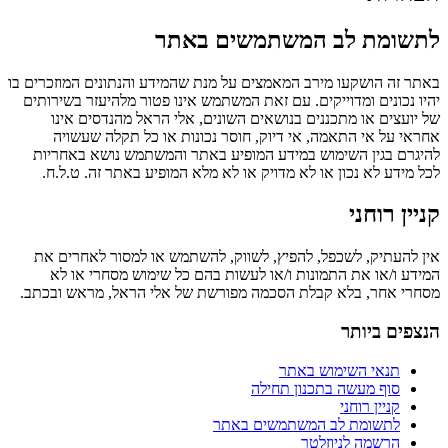
לתשומת לב המשתמשים באתר
באתר זה הושקעו מירב המאמצים על מנת שהמידע והנתונים המוזכרים בו
יהיו נכונים ומדוייקים. עם זאת המשתמש אינו פטור מלהיעזר בשירותים
של יועצים או מתכננים בנושאים השונים, אלי הראל מהנדסים אינו
אחראי על אי התאמה, אי דיוק, חוסר נכונות או כל תקלה שעשויה
להיגרם בגין השימוש במידע המופיע באתר והמשתמש נושא באחריות
לכל מידע לא נכון או לא מדויק או לא מלא המופיע באתר זה. ט.ל.ח.
קניין רוחני
אין להעתיק, לשכפל, להפיץ, לשווק, להשתמש או למסור לאחרים את
המידע ו/או את התמונות ו/או לעשות בהם כל שימוש מסחרי או לא
מסחרי אחר, בלא קבלת הסכמה מפורשת של אלי הראל, מראש ובכתב.
הנצפים ביותר
תנאי השימוש באתר
סוף מעשה בתכנון תחילה
קניין רוחני
לתשומת לב המשתמשים באתר
הרשמה לניוזלטר