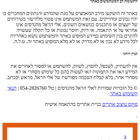
לתשומת לב המשתמשים באתר
באתר זה הושקעו מירב המאמצים על מנת שהמידע והנתונים המוזכרים בו
יהיו נכונים ומדוייקים. עם זאת המשתמש אינו פטור מלהיעזר בשירותים
של יועצים או מתכננים בנושאים השונים, אלי הראל מהנדסים אינו
אחראי על אי התאמה, אי דיוק, חוסר נכונות או כל תקלה שעשויה
להיגרם בגין השימוש במידע המופיע באתר והמשתמש נושא באחריות
לכל מידע לא נכון או לא מדויק או לא מלא המופיע באתר זה. ט.ל.ח.
קניין רוחני
אין להעתיק, לשכפל, להפיץ, לשווק, להשתמש או למסור לאחרים את
המידע ו/או את התמונות ו/או לעשות בהם כל שימוש מסחרי או לא
מסחרי אחר, בלא קבלת הסכמה מפורשת של אלי הראל, מראש ובכתב.
© כל הזכויות שמורות לאלי הראל מהנדסים | טל' 054-2826760 |
תנאי
השימוש באתר
.
פוקס עיצוב אתרים
בניית אתרים בהתאמה אישית
x