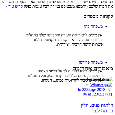
בהתחלה, תשיגו שני דברים: א.
תוכלו לחסוך הרבה מאוד כסף
ב.
תשדרגו
את הבית שלכם
(ותמנעו מעצמכם במידה רבה עוגמת נפש)
קראו עוד »
לקוחות מספרים
משפחת כהן
אין מילים לתאר את העזרה וההכוונה שלך בתהליך
בניית ביתנו. גילינו אוזן קשבת, מקצועיות ללא
פשרות וגישה חיובית ויצירתית.
משפחת פרידמן
מאמרים אחרונים
אין מילים בפינו להודות לך על הליווי הצמוד
והמקצועי, על ההמלצות היקרות מפז, ועל הסבלנות
אין קץ להסביר להדיוטות כמונו... הניסיון,
המקצועיות...
דלתות פנים. חלק
ב'. מה לגבי