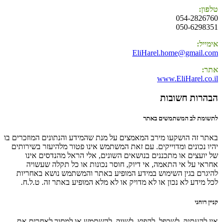
טלפון:
054-2826760
050-6298351
אימייל:
EliHarel.home@gmail.com
אתר:
www.EliHarel.co.il
הבהרות חשובות
לתשומת לב המשתמשים באתר
באתר זה הושקעו מירב המאמצים על מנת שהמידע והנתונים המוזכרים בו
יהיו נכונים ומדוייקים. עם זאת המשתמש אינו פטור מלהיעזר בשירותים
של יועצים או מתכננים בנושאים השונים, אלי הראל מהנדסים אינו
אחראי על אי התאמה, אי דיוק, חוסר נכונות או כל תקלה שעשויה
להיגרם בגין השימוש במידע המופיע באתר והמשתמש נושא באחריות
לכל מידע לא נכון או לא מדויק או לא מלא המופיע באתר זה. ט.ל.ח.
קניין רוחני
אין להעתיק, לשכפל, להפיץ, לשווק, להשתמש או למסור לאחרים את