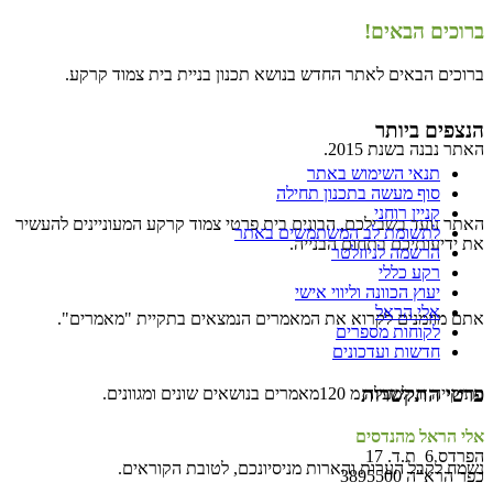
ברוכים הבאים!
ברוכים הבאים לאתר החדש בנושא תכנון בניית בית צמוד קרקע.
הנצפים ביותר
האתר נבנה בשנת 2015.
תנאי השימוש באתר
סוף מעשה בתכנון תחילה
קניין רוחני
האתר נועד בשבילכם, הבונים בית פרטי צמוד קרקע המעוניינים להעשיר
לתשומת לב המשתמשים באתר
את ידיעותיכם בתחום הבנייה.
הרשמה לניוזלטר
רקע כללי
יעוץ הכוונה וליווי אישי
אלי הראל
אתם מוזמנים לקרוא את המאמרים הנמצאים בתקיית "מאמרים".
לקוחות מספרים
חדשות ועדכונים
פרטי התקשרות
בתיקייה זו, למעלה מ 120מאמרים בנושאים שונים ומגוונים.
אלי הראל מהנדסים
הפרדס 6 ת.ד. 17
נשמח לקבל הערות והארות מניסיונכם, לטובת הקוראים.
כפר הרא"ה 3895500