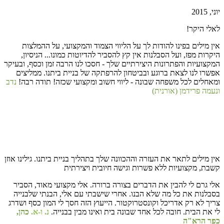
יוני, 2015
לאלי היקר!
אין מילים בפינו להודות לך על הליווי הצמוד והמקצועי, על ההמלצות
היקרות מפז, ועל הסבלנות אין קץ להסביר להדיוטות כמונו... הניסיון,
המקצועיות והפתרונות היצירתיים שלך - חסכו לנו הרבה זמן וכסף, ובעיקר
אפשרו לנו לצאת ברוגע ובביטחון להרפתקה של בניית ביתנו. ממליצים
ומאחלים לכל משפחה שבונה - ליווי חשוב ומקצועי שכזה! תודה רבה!
נדב
ונעמה פרידמן (אורנית)
אין מילים לתאר את העזרה וההכוונה שלך בתהליך בניית ביתנו. גילינו אוזן
קשבת, מקצועיות ללא פשרות וגישה חיובית ויצירתית
אלי גרם לי להבין את הדברים בצורה ברורה. אלי מקצועי מאוד, הסביר
בסבלנות את כל מה שלא הבנו. אחרי שישבתי עם אלי, הבנתי שלבנייה
צריך לא רק אדריכל וקונסטרוקטור. הייעוץ הזה חסך לי המון כסף ושדרג
לי את הבית. חובה לכל אחד שבונה בית ואינו מבין בבנייה.
נ. ו-א.
כהן,
כפר הרא"ה