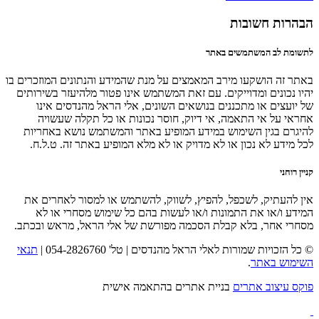
הבהרות חשובות
לתשומת לב המשתמשים באתר
באתר זה הושקעו מירב המאמצים על מנת שהמידע והנתונים המוזכרים בו
יהיו נכונים ומדוייקים. עם זאת המשתמש אינו פטור מלהיעזר בשירותים
של יועצים או מתכננים בנושאים השונים, אלי הראל מהנדסים אינו
אחראי על אי התאמה, אי דיוק, חוסר נכונות או כל תקלה שעשויה
להיגרם בגין השימוש במידע המופיע באתר והמשתמש נושא באחריות
לכל מידע לא נכון או לא מדויק או לא מלא המופיע באתר זה. ט.ל.ח.
קניין רוחני
אין להעתיק, לשכפל, להפיץ, לשווק, להשתמש או למסור לאחרים את
המידע ו/או את התמונות ו/או לעשות בהם כל שימוש מסחרי או לא
מסחרי אחר, בלא קבלת הסכמה מפורשת של אלי הראל, מראש ובכתב.
© כל הזכויות שמורות לאלי הראל מהנדסים | טל' 054-2826760 |
תנאי
השימוש באתר
.
פוקס עיצוב אתרים
בניית אתרים בהתאמה אישית