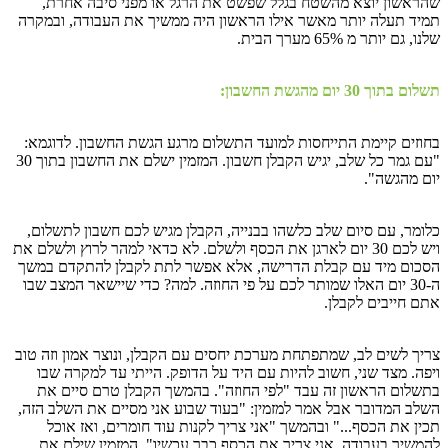
שהראשון יוצא מהשטח בגלל שפשט את הרגל או מפני סיבה אחרת,
תמיד תעלה יותר מאשר אילו הראשון היה ממשיך את העבודה, ובמקרה
שלנו, גם יותר מ 65% מערך הבית.
תשלום בתוך 30 יום מהגשת החשבון:
בחוזים קיימת התייחסות למועד התשלום מרגע הגשת החשבון. לדוגמא:
"עם גמר כל שלב, יגיש הקבלן חשבון. המזמין ישלם את החשבון בתוך 30
יום מהגשה".
כלומר, עם סיום שלב כלשהו בבנייה, הקבלן מגיש לכם חשבון לתשלום,
ויש לכם 30 יום לארגן את הכסף ולשלם. לא כדאי למהר לרוץ ולשלם את
הסכום מיד עם קבלת הדרישה, אלא אפשר לתת לקבלן להתקדם במשך
ה-30 יום האלו שמותר לכם על פי החוזה. למה? כדי שיישאר המצב שבו
אתם חייבים לקבלן.
צריך לשים לב, שמתפתחת מערכת יחסים עם הקבלן, ונוצר אמון וזה טוב
ויפה. מצד שני, חשוב להיות עם היד על הדופק. הייתי עד למקרה שבו
בתשלום הראשון זה עבד "לפי החוזה". בהמשך הקבלן טרם סיים את
השלב המדובר אבל אמר למזמין: "בעוד שבוע אני מסיים את השלב הזה,
תכין את הכסף..." ובהמשך "אני צריך לקנות עוד חומרים, ואז אוכל
להמשיך בעבודה. אני צריך את הכסף כבר עכשיו". המזמין שילם את