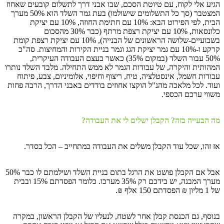
הגיע אלי לקוח, עם טיוטת הסכם, שבו אבני דרך לתשלום קובעים שאחוז
המצטבר (סך כל התשלומים שישולמו) בעת גמר השלד הוא 50% מערך
הבית, לפי הפירוט הבא: 10% עם חתימת החוזה, 10% עם יציקת
כלונסאות, 10% עם יציקת רצפת מרתף (כבר 30% מהסכום
בשבועיים-שלושה הראשונים של הבנייה), 10% עם יציקת רצפת קומת
קרקע ו-10% עם גמר יציקת הגג וגמר בניית הקירות והמחיצות. סה"כ
50% עבור השלד (במקום 35%) כאשר בעצם העבודה העיקרית,
המהותית והיקרה, של עבודות הגמר לא ממש התחילה. מלבד השלד נותרו
עבודות חשמל, אינסטלציה, טיח, ריצוף וחיפוי, אלומיניום, צבע, פיתוח
ועוד. לכל מלאכה מהנ"ל הוקצו אחוזים בודדים באבני הדרך, הרבה פחות
משווי ערכם הכספי.
מה הבעייה בזה? הקבלן ישלים לי את העבודה?
אז זהו, שכל עוד הקבלן משלים את העבודה כמתחייב – הכל בסדר.
אבל אם הקבלן פושט את הרגל בתום בניית השלד ושילמתם לו כבר 50%
מערך המבנה, יש בידכם רק 35% מערכו. כלומר הפסדתם 15% ובבית
של 1 מליון ₪ הפסדתם 150 אלף ₪.
בנוסף, גם הכנסת קבלן אחר לשטח, לנעליו של הקבלן הראשון, במקרה