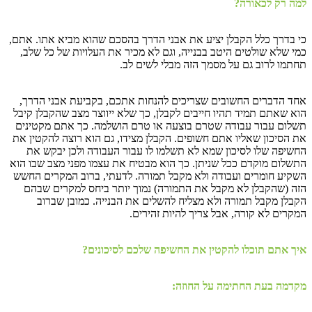
למה רק לכאורה?
כי בדרך כלל הקבלן יציע את אבני הדרך בהסכם שהוא מביא אתו. אתם,
כמי שלא שולטים היטב בבנייה, וגם לא מכיר את העלויות של כל שלב,
תחתמו לרוב גם על מסמך הזה מבלי לשים לב.
אחד הדברים החשובים שצריכים להנחות אתכם, בקביעת אבני הדרך,
הוא שאתם תמיד תהיו חייבים לקבלן, כך שלא ייווצר מצב שהקבלן קיבל
תשלום עבור עבודה שטרם בוצעה או טרם הושלמה. כך אתם מקטינים
את הסיכון שאליו אתם חשופים. הקבלן מצידו, גם הוא רוצה להקטין את
החשיפה שלו לסיכון שמא לא תשלמו לו עבור העבודה ולכן יבקש את
התשלום מוקדם ככל שניתן. כך הוא מבטיח את עצמו מפני מצב שבו הוא
השקיע חומרים ועבודה ולא מקבל תמורה. לדעתי, ברוב המקרים החשש
הזה (שהקבלן לא מקבל את התמורה) נמוך יותר ביחס למקרים שבהם
הקבלן מקבל תמורה ולא מצליח להשלים את הבנייה. כמובן שברוב
המקרים לא קורה, אבל צריך להיות זהירים.
איך אתם תוכלו להקטין את החשיפה שלכם לסיכונים?
מקדמה בעת החתימה על החוזה: