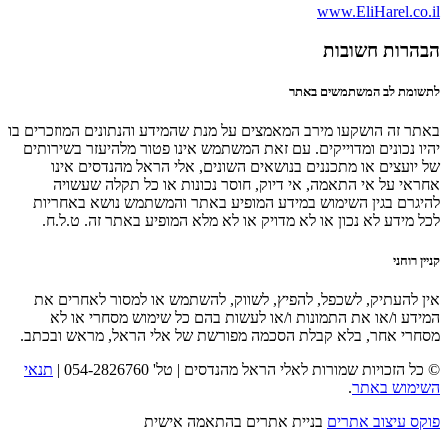
www.EliHarel.co.il
הבהרות חשובות
לתשומת לב המשתמשים באתר
באתר זה הושקעו מירב המאמצים על מנת שהמידע והנתונים המוזכרים בו
יהיו נכונים ומדוייקים. עם זאת המשתמש אינו פטור מלהיעזר בשירותים
של יועצים או מתכננים בנושאים השונים, אלי הראל מהנדסים אינו
אחראי על אי התאמה, אי דיוק, חוסר נכונות או כל תקלה שעשויה
להיגרם בגין השימוש במידע המופיע באתר והמשתמש נושא באחריות
לכל מידע לא נכון או לא מדויק או לא מלא המופיע באתר זה. ט.ל.ח.
קניין רוחני
אין להעתיק, לשכפל, להפיץ, לשווק, להשתמש או למסור לאחרים את
המידע ו/או את התמונות ו/או לעשות בהם כל שימוש מסחרי או לא
מסחרי אחר, בלא קבלת הסכמה מפורשת של אלי הראל, מראש ובכתב.
© כל הזכויות שמורות לאלי הראל מהנדסים | טל' 054-2826760 |
תנאי
השימוש באתר
.
פוקס עיצוב אתרים
בניית אתרים בהתאמה אישית