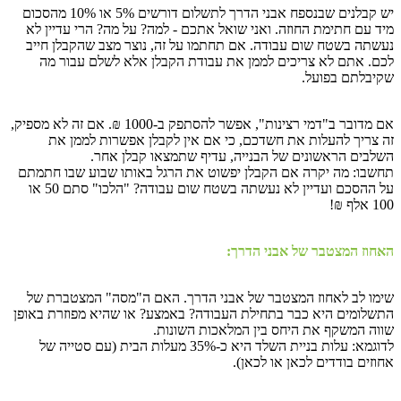
יש קבלנים שבנספח אבני הדרך לתשלום דורשים 5% או 10% מהסכום
מיד עם חתימת החוזה. ואני שואל אתכם - למה? על מה? הרי עדיין לא
נעשתה בשטח שום עבודה. אם תחתמו על זה, נוצר מצב שהקבלן חייב
לכם. אתם לא צריכים לממן את עבודת הקבלן אלא לשלם עבור מה
שקיבלתם בפועל.
אם מדובר ב"דמי רצינות", אפשר להסתפק ב-1000 ₪. אם זה לא מספיק,
זה צריך להעלות את חשדכם, כי אם אין לקבלן אפשרות לממן את
השלבים הראשונים של הבנייה, עדיף שתמצאו קבלן אחר.
תחשבו: מה יקרה אם הקבלן יפשוט את הרגל באותו שבוע שבו חתמתם
על ההסכם ועדיין לא נעשתה בשטח שום עבודה? "הלכו" סתם 50 או
100 אלף ₪!
האחוז המצטבר של אבני הדרך:
שימו לב לאחוז המצטבר של אבני הדרך. האם ה"מסה" המצטברת של
התשלומים היא כבר בתחילת העבודה? באמצע? או שהיא מפוזרת באופן
שווה המשקף את היחס בין המלאכות השונות.
לדוגמא: עלות בניית השלד היא כ-35% מעלות הבית (עם סטייה של
אחוזים בודדים לכאן או לכאן).