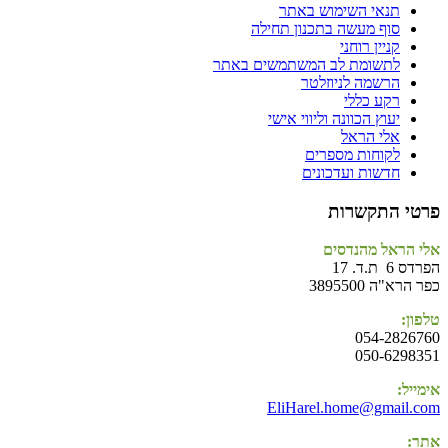
תנאי השימוש באתר
סוף מעשה בתכנון תחילה
קניין רוחני
לתשומת לב המשתמשים באתר
הרשמה לניוזלטר
רקע כללי
יעוץ הכוונה וליווי אישי
אלי הראל
לקוחות מספרים
חדשות ועדכונים
פרטי התקשרות
אלי הראל מהנדסים
הפרדס 6 ת.ד. 17
כפר הרא"ה 3895500
טלפון:
054-2826760
050-6298351
אימייל:
EliHarel.home@gmail.com
אתר: