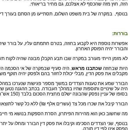
הזה, חוץ מזה שהכסף לא אצלכם, גם מחיר בריאותי.
בנוסף, במקרה של בית משפט השלום, תסתייעו מן הסתם בעורך דין, ה
בוררות:
אפשרות נוספת היא לקבוע בחוזה, בטרם חתמתם עליו, על בורר שיהיה
והבורר יהיה הפוסק האחרון.
לא מזמן הייתי מעורב במקרה שבו תבע הקבלן מבונה שהיה לקוח תשלום של 300 אש"ח. התביעה היתה בגין שינויים ותוספות שהיו במהלך העבודה שביצע הקבלן. הצדדים ל
היות שבחוזה
שכתבנו מראש
, היה סעיף שבמקרה של אי הסכמה היא
מקבלים את פסק הדין, מבלי יכולת לחזור בהם ולפסק יהיה תוקף מש
הבורר שמע את טענות הצדדים במשך מספר פגישות שנערכו במהלך חו
היה על שינויים ותוספות שהיו במהלך העבודה. בכתב ההגנה נטען שאמ
בסופו של עניין נפסק שהבונה ישלם מחצית הסכום בלבד (150 אש"ח).
הבורר קיבל את שכרו מכל צד (עשרים אלף ₪!) ללא כל קשר לתוצאו
מה שחשוב כאן הוא מהירות הפיתרון, הסרת הספקות בנושא מי חייב 
בנוסף, שני הצדדים הסכימו וקיבלו את פסק דין הבורר ומחלו על 
הפסק אינו לפי דין תורה.