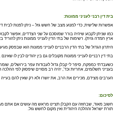
בית דין רבני לעניני ממונות:
אפשרות שלישית, כדי למנוע מצב של חשש גזל – ניתן לפנות לבית דין ר
כמו שניתן לקבוע שיהיה בורר שמוסכם על שני הצדדים, אפשר לקבוע בח
ארץ חמדה גזית). רשימות של בתי הדין לענייני ממונות ניתן להוריד 
היתרון הגדול של בתי הדין הרבניים לענייני ממונות הוא שבפסק
מגיעי
בתי דין רבניים לענייני ממונות מקובלים גם בין יהודים לבין לו שאינם 
כשעבדתי כמפקח, סיפר לי קבלן גדול לעבודות עפר בירושלים, שומר
בענייני תשלומים, אחריות וכד', יהיה רב מסויים שיפסוק לפי ההלכה ה
הערבים מצידם, מכירים את הרב, את יושרו ולא רק שאין להם בעייה
לסיכום:
חשוב מאוד, שבחוזה עם הקבלן תציינו מראש מה עושים אם אתם מגיע
תורת ישראל וההלכה היהודית ואין מקום לחשש גזל.