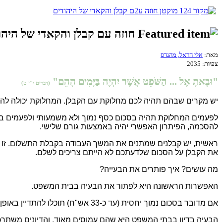
חוזה עם קבלן והקאדי של היהו
מאת:
אלי הראל, מהנדס
צפיות:
2035
"וּבָאתָ אֶל ... הַשֹּׁפֵט אֲשֶׁר יִהְיֶה בַּיָּמִים הָהֵם"
(דברים י"ז ט)
יש מקרים שבהם תהיה לכם מחלוקת עם הקבלן. המחלוקת יכולה להיות
לפעמים המחלוקת תהיה בסכום כסף נמוך ולא משמעותי ולפעמים בסכ
להסכמה, הפיתרון האפשרי יהיה באמצעות גורם שלישי.
ראשית, יש קבלנים שמתנים את המשך העבודה בקבלת התשלום. זו ה
את הקבלן על הסכום שלדעתכם לא הייתם צריכים לשלם.
מה עושים? איך פותרים את הבעייה?
האפשרות הראשונה היא לפתור את הבעיה בבית המשפט.
אם מדובר בסכום נמוך יחסית (עד כ-33 אש"ח) תוכלו להתדיין באופן עצמאי (ללא עו"ד) בבית משפט לתביעות קטנות. אם מדובר בסכום גבוה יותר, התביעה תהיה בבית משפט השלום.
הבעיה בדיון בבתי המשפט היא שהם עמוסים מאוד, והדיונים משתרכ