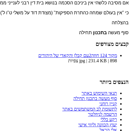
אם מסיבה כלשהי אין ביניכם הסכמה בנושא בית דין רבני לענייני ממ
כי "אין בעולם שמחה כהתרת הספיקות" (מצודת דוד על משלי ט"ו ל').
בהצלחה
סוף מעשה
בתכנון
תחילה
קבצים מצורפים
מקור 124 חוזה2עם קבלן והקאדי של היהודים
jpg | 231.4 KB | 898 צפיות
הנצפים ביותר
תנאי השימוש באתר
סוף מעשה בתכנון תחילה
קניין רוחני
לתשומת לב המשתמשים באתר
הרשמה לניוזלטר
רקע כללי
יעוץ הכוונה וליווי אישי
אלי הראל