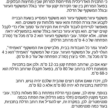
כי התכנית האדריכלית מתייחסת למרחק שבין מחיצות הבלוקים.
בפועל המרחק בין שני הקירות יקטן עוד יותר בגלל המשקוף העיוור
ובגלל המשקוף של הדלת.
משקוף עיוור:
משקוף עיוור הוא משקוף המסייע בשעת הבנייה
לקבוע את צורת הפתח והוא עשוי מלוחות עץ פשוטים. הוא
מאפשר לטייחים לעבוד ולטייח את הקירות עד סמוך אליו כדי לקבל
קווים ישרים. הוא נקרא עיוור כנראה בגלל שהוא בהמשך
לא יראה
אותנו.. אלא יוסתר. עובי המשקוף העיוור הוא 2 ס"מ מכל צד (סה"כ
הפחתה של כ-4 ס"מ מרוחב הדלת).
לאחר גמר כל העבודות בבית, מלבישים את המשקוף "האמיתי",
הגלוי לעין, על המשקוף העיוור. עוביו של המשקוף "האמיתי"
הוא כ 4
ס"מ מכל צד, תלוי ביצרן (סה"כ הפחתה של עוד כ-8 ס"מ).
יוצא אם כן, שרוחב הפתח קטן בכ-12 ס"מ. ולכן אם בתכניות
מסומנת דלת ברוחב של 80 ס"מ, בפועל תקבלו שרוחב הדלת הוא
כ-68 ס"מ.
לכן, זיכרו שאם אתם רוצים שהבית שלכם יהיה נגיש, רוחב
הדלתות בתכניות לא יהיה 80 ס"מ אלא כ-92 ס"מ.
בנוסף, שימו לב, שאם כנף הדלת נפתחת ב-90 מעלות בלבד, עובי
הכנף מקטין לפעמים (תלוי בסוג הדלת) את הפתח בכמה
סנטימטרים. לכן, במקרה זה, יש להגדיל את רוחב הדלת בתכניות,
בעוד כמה סנטימטרים.