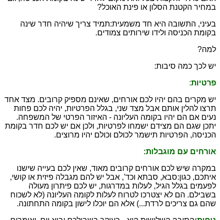
במחיר הקטנת הסלון או פינת האוכל?
בעיני, התשובה היא חד משמעית:
תמיד צריך שיהיה חדר שינה
בקומת הכניסה ולידו שירותים צמודים.
למה?
יש לכך כמה סיבות:
פרטיות
:
יש מקרים בהם יהיו לכם אורחים, שאינם מספיק קרובים. מצד אחד
תרצו להלין אותם אבל מצד שני, בגלל הפרטיות, יהיה לכם פחות
נעים אם הם יהיו בקומה העליונה - האיזור הפרטי של המשפחה.
יתכן שגם הם מצידם ישמחו לפרטיות, ולכן אם יש לכם חדר בקומת
הכניסה, הפרטיות תישמר לכולם וכולם יהיו מרוצים.
אורחים עם מוגבלות:
במקרה שיש לכם אורחים קרובים מאוד, שאין לכם בעייה שישנו
איתכם, כגון:
סבא, סבתא וכד', אבל יש להם מגבלה פיזית או קושי,
לפעמים בגלל הגיל, לעלות במדרגות, יש לכם פיתרון מעולה
בשבילם. הם לא יצטרכו לטרוח לעלות לקומה העליונה (לא לשכוח
שהם גם צריכים לרדת...) אלא הם יוכלו לישון בקומה התחתונה.