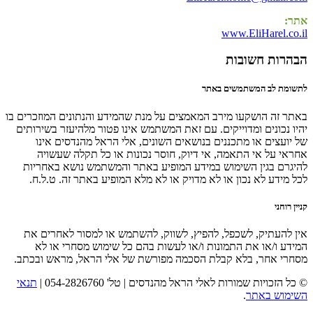
אתר:
www.EliHarel.co.il
הבהרות חשובות
לתשומת לב המשתמשים באתר
באתר זה הושקעו מירב המאמצים על מנת שהמידע והנתונים המוזכרים בו
יהיו נכונים ומדוייקים. עם זאת המשתמש אינו פטור מלהיעזר בשירותים
של יועצים או מתכננים בנושאים השונים, אלי הראל מהנדסים אינו
אחראי על אי התאמה, אי דיוק, חוסר נכונות או כל תקלה שעשויה
להיגרם בגין השימוש במידע המופיע באתר והמשתמש נושא באחריות
לכל מידע לא נכון או לא מדויק או לא מלא המופיע באתר זה. ט.ל.ח.
קניין רוחני
אין להעתיק, לשכפל, להפיץ, לשווק, להשתמש או למסור לאחרים את
המידע ו/או את התמונות ו/או לעשות בהם כל שימוש מסחרי או לא
מסחרי אחר, בלא קבלת הסכמה מפורשת של אלי הראל, מראש ובכתב.
© כל הזכויות שמורות לאלי הראל מהנדסים | טל' 054-2826760 |
תנאי
השימוש באתר
.