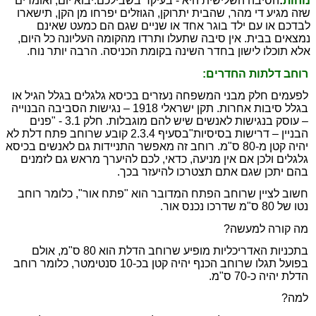
נוחות
:
הסיבה השלישית היא - בעיקר בשבילכם.
יבוא יום, ואומרים
שזה מגיע די מהר, שהבית יתרוקן, הגוזלים יפרחו מן הקן, תישארו
לבדכם או עם ילד בוגר אחד או שניים שגם הם כמעט שאינם
נמצאים בבית. אין סיבה שתעלו ותרדו מהקומה העליונה כל היום,
אלא תוכלו לישון בחדר השינה בקומת הכניסה. הרבה יותר נוח.
רוחב דלתות החדרים:
לפעמים חלק מבני המשפחה נעזרים בכיסא גלגלים בגלל הגיל או
בגלל סיבות אחרות. תקן ישראלי 1918 – נגישות הסביבה הבנוייה
– עוסק בנגישות לאנשים שיש להם מוגבלות. חלק 3.1 - "פנים
הבניין – דרישות בסיסיות"
בסעיף 2.3.4 קובע שרוחב פתח דלת לא
יהיה קטן מ-80 ס"מ. רוחב זה מאפשר התניידות גם לאנשים בכיסא
גלגלים ולכן אם אין מניעה, כדאי, לכם להיערך מראש גם לזמנים
בהם יתכן שגם אתם תצטרכו להיעזר בכך.
חשוב לציין שרוחב הפתח המדובר הוא "פתח אור", כלומר רוחב
נטו של 80 ס"מ שדרכו נכנס אור.
מה קורה למעשה?
בתכניות האדריכליות מופיע שרוחב הדלת הוא 80 ס"מ, אולם
בפועל תגלו שרוחב הכנף יהיה קטן בכ-10 סנטימטר, כלומר רוחב
הדלת יהיה כ-70 ס"מ.
למה?