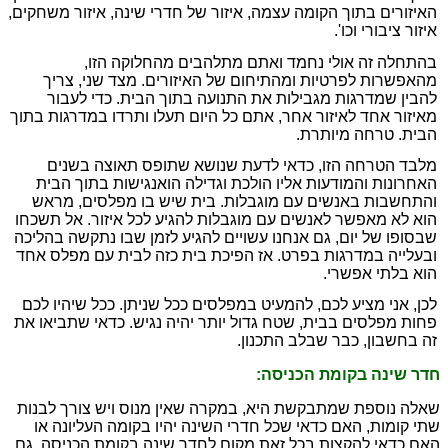
האיזורים בתוך הקומה עצמה, איזור של חדרי שינה, איזור משחקים,
איזור ציבורי וכו'.
בהתחלה זה אולי נחמד ואתם מתלהבים מהחלוקה הזו,
מהאפשרות לפרטיות ומהתיחום של האיזורים. מצד שני, צריך
להבין שמדרגות מגבילות את התנועה בתוך הבית. כדי לעבור
מאיזור אחד לאיזור אחר, אתם כל היום תעלו ותרדו במדרגות בתוך
הבית. טרחה מיותרת.
מלבד הטרחה הזו, כדאי לדעת שנושא שתופס תאוצה בשנים
האחרונות והמודעות אליו הולכת וגדילה הוא
נגישות בתוך הבית
והתחשבות באנשים עם מוגבלות. בית שיש בו מפלסים, מראש
הוא לא מאפשר לאנשים עם מוגבלות להגיע לכל איזור. אל תשכחו
שבסופו של יום, גם אנחנו עשויים להגיע לזמן שבו נתקשה בהליכה
ובעלייה במדרגות בפרט. אז הפיכת בית כזה לבית עם מפלס אחד
הוא בלתי אפשרי.
לכן, אני מציע לכם, להמעיט במפלסים ככל שניתן. ככל שיהיו לכם
פחות מפלסים בבית, שטח גדול יותר יהיה נגיש. כדאי שתביאו את
זה בחשבון, כבר שבלב התכנון.
חדר שינה בקומת הכניסה:
שאלה נוספת שמתבקשת היא, במקרה שאין מנוס ויש צורך לבנות
שתי קומות, האם כדאי שכל חדרי השינה יהיו בקומה העליונה או
האם כדאי להקצות בכל זאת מקום לחדר שינה בקומת הכניסה, גם