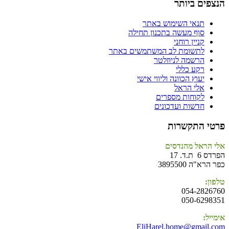
הנצפים ביותר
תנאי השימוש באתר
סוף מעשה בתכנון תחילה
קניין רוחני
לתשומת לב המשתמשים באתר
הרשמה לניוזלטר
רקע כללי
יעוץ הכוונה וליווי אישי
אלי הראל
לקוחות מספרים
חדשות ועדכונים
פרטי התקשרות
אלי הראל מהנדסים
הפרדס 6 ת.ד. 17
כפר הרא"ה 3895500
טלפון:
054-2826760
050-6298351
אימייל:
EliHarel.home@gmail.com