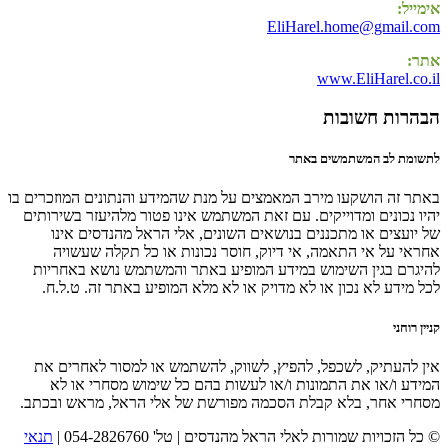
אימייל:
EliHarel.home@gmail.com
אתר:
www.EliHarel.co.il
הבהרות חשובות
לתשומת לב המשתמשים באתר
באתר זה הושקעו מירב המאמצים על מנת שהמידע והנתונים המוזכרים בו
יהיו נכונים ומדוייקים. עם זאת המשתמש אינו פטור מלהיעזר בשירותים
של יועצים או מתכננים בנושאים השונים, אלי הראל מהנדסים אינו
אחראי על אי התאמה, אי דיוק, חוסר נכונות או כל תקלה שעשויה
להיגרם בגין השימוש במידע המופיע באתר והמשתמש נושא באחריות
לכל מידע לא נכון או לא מדויק או לא מלא המופיע באתר זה. ט.ל.ח.
קניין רוחני
אין להעתיק, לשכפל, להפיץ, לשווק, להשתמש או למסור לאחרים את
המידע ו/או את התמונות ו/או לעשות בהם כל שימוש מסחרי או לא
מסחרי אחר, בלא קבלת הסכמה מפורשת של אלי הראל, מראש ובכתב.
© כל הזכויות שמורות לאלי הראל מהנדסים | טל' 054-2826760 |
תנאי