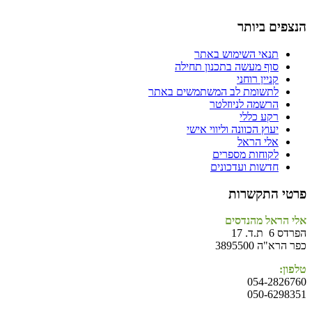
הנצפים ביותר
תנאי השימוש באתר
סוף מעשה בתכנון תחילה
קניין רוחני
לתשומת לב המשתמשים באתר
הרשמה לניוזלטר
רקע כללי
יעוץ הכוונה וליווי אישי
אלי הראל
לקוחות מספרים
חדשות ועדכונים
פרטי התקשרות
אלי הראל מהנדסים
הפרדס 6 ת.ד. 17
כפר הרא"ה 3895500
טלפון:
054-2826760
050-6298351