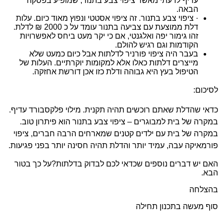
עדיף לדעתי מאשר ציפוי צבע בתנור, שמופיע בפסקה
הבאה.
·
ציפוי צבע בתנור. זה ציפוי אסטטי ונפוץ מאוד כיום. עלות
דלת ממוצעת עם צביעה בתנור עומד על כ 2000 ₪ לדלת.
זהו גימור יפה ואלגנטי, אם כי יקר מעט ביחס לאפשרויות
הקודמות וגם רגיש להולם.
בעבר היה ציפוי פורניר לדלתות אבל כיום כמעט שלא
מייצרים דלתות כאלו אלא למקומות יוקרתיים. העלות של
הטיפול בעץ היא גבוהה ודלת כזו אכן דורשת אחזקה.
לסיכום:
כדאי שהדלת שאתם רוכשים תהיה תקנית. מילוי פלקסבורד עדיף.
במקרה של בית למבוגרים – ציפוי צבע בתנור הוא פיתרון טוב.
במקרה של בית עם ילדים קטנים שמארחים הרבה חברים, ציפוי
פורמאיקה עבה, עמיד יותר והדלת תהיה חסינה יותר בפני פגיעות.
האם יש דברים נוספים שכדאי לכם לבדוק בדלתות?
על כך בטור
הבא.
בהצלחה
סוף מעשה בתכנון תחילה