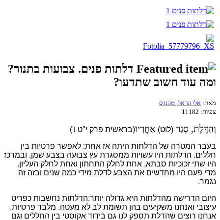
דלתות פנים. צבועות בתנור?
ומה עוד חשוב שתדעו?
מאת:
אלי הראל, מהנדס
צפיות:
11182
וְהַדֶּלֶת, סָגַר
אַחֲרָיו
(לוט)
(בראשית פרק י"ט ו')
בעבר המטרה של הדלתות היתה אז אחת: לאפשר פרטיות בין
חללים. הדלתות היו עשויות ממסגרת עץ צבועה בצבע שמן, ובמרכז
היו שתי זכוכיות סבתא, אחת לחלק התחתון ואחת לחלק העליון.
מדי פעם היו מחדשים את הצבע לדלת מידי כמה שנים ובזה זה
נגמר.
היום הדרישה מהדלתות היא גדולה יותר:
הדלתות נחשבות כפריט
עיצובי ואנחנו משקיעים בהן תשומת לב לא מעטה. מלבד פרטיות,
אנחנו רוצים שהדלת תספק לנו גם בידוד אקוסטי בין החללים וגם