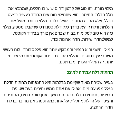
מילוי כוורת: זהו סוג של קרטון דחוס שיש בו חללים, שממלא את
חלל הדלת. החיסרון הוא שהמילוי הזה אינו מבודד רעשים כמעט
בכלל, אלא מהווה מחסום ויזואלי בלבד. מילוי בכוורת מוזיל את
העלויות ודלת זו היא בדרך כלל דלת סטנדרט שהקבלן מספק. מילוי
כזה הוא טוב למקומות בבית שבהם אין צורך בבידוד אקוסטי,
למשל:
חדרי שירות, חדרי ארונות וכד'.
המילוי השני והוא הנפוץ והמבוקש יותר הוא פלקסבורד –לוח העשוי
משבבי עץ דחוסים. המילוי הזה יוצר בידוד אקוסטי ותרמי איכותי
יותר. זה המילוי העדיף מבחינכם.
תחתית דלת עמידה למים:
בעייה שכיחה מאוד שקיימת בדלתות היא התנפחות תחתית הדלת
בגלל מגע עם מים. אפילו אם אתם ממש זהירים בעת שטיפת
הרצפות, תחתית הדלת נרטבת במשך הזמן סופגת מים, מתנפחת
והציפוי של הדלת מתקלף. על אחת כמה וכמה, אם מדובר בדלת
חדרי הרחצה.