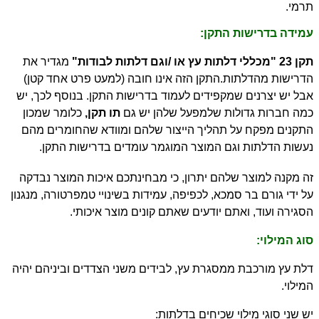
תרמי.
עמידה בדרישות התקן:
תקן 23 "מכללי דלתות עץ או /וגם דלתות לבודות"
מגדיר את
הדרישות מהדלתות.
התקן הזה אינו חובה (למעט פרט אחד קטן)
אבל יש יצרנים שמקפידים לעמוד בדרישות התקן. בנוסף לכך, יש
כמה חברות גדולות שלמפעל שלהן יש גם
תו תקן,
כלומר שמכון
התקנים מפקח על תהליך הייצור שלהם ומוודא שהחומרים מהם
נעשות הדלתות וגם המוצר המוגמר עומדים בדרישות התקן.
זה מקנה למוצר שלהם יתרון, כי מבחינתכם איכות המוצר נבדקה
על ידי גורם בר סמכא, לכפיפה, עמידות בשינויי טמפרטורה, מנגנון
הסגירה ועוד, ואתם יודעים שאתם קונים מוצר איכותי.
סוג המילוי:
דלת עץ מורכבת ממסגרת עץ, לבידים משני הצדדים וביניהם יהיה
המילוי.
יש שני סוגי מילוי שכיחים בדלתות: