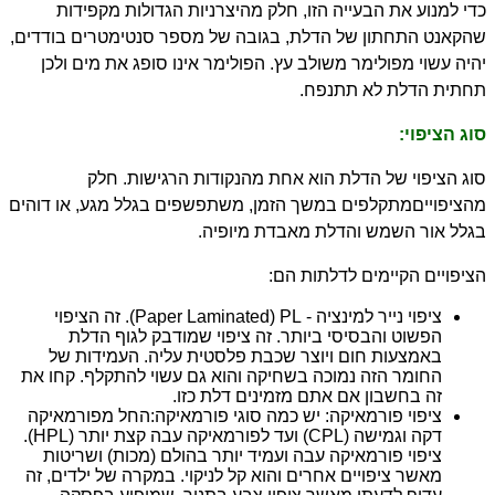
כדי למנוע את הבעייה הזו, חלק מהיצרניות הגדולות מקפידות
שהקאנט התחתון של הדלת, בגובה של מספר סנטימטרים בודדים,
יהיה עשוי מפולימר משולב עץ. הפולימר אינו סופג את מים ולכן
תחתית הדלת לא תתנפח.
סוג הציפוי:
סוג הציפוי של הדלת הוא אחת מהנקודות הרגישות. חלק
מהציפויים
מתקלפים במשך הזמן, משתפשפים בגלל מגע, או דוהים
בגלל אור השמש והדלת מאבדת מיופיה.
הציפויים הקיימים לדלתות הם:
ציפוי נייר למינציה -
PL
(
Paper Laminated
). זה הציפוי
הפשוט והבסיסי ביותר. זה ציפוי שמודבק לגוף הדלת
באמצעות חום ויוצר שכבת פלסטית עליה. העמידות של
החומר הזה נמוכה בשחיקה והוא גם עשוי להתקלף. קחו את
זה בחשבון אם אתם מזמינים דלת כזו.
ציפוי פורמאיקה:
יש כמה סוגי פורמאיקה:
החל מפורמאיקה
דקה וגמישה (
CPL
) ועד לפורמאיקה עבה קצת יותר (
HPL
).
ציפוי פורמאיקה עבה ועמיד יותר בהולם (מכות) ושריטות
מאשר ציפויים אחרים והוא קל לניקוי. במקרה של ילדים, זה