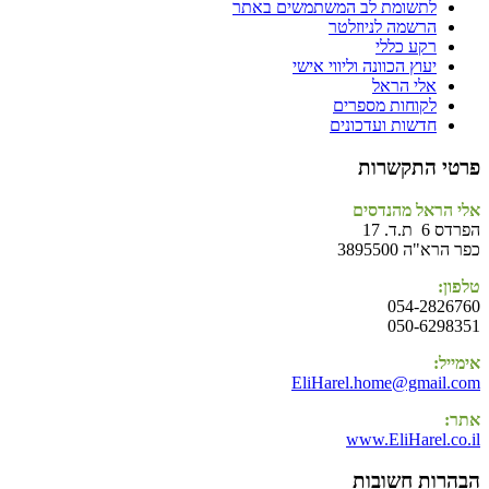
לתשומת לב המשתמשים באתר
הרשמה לניוזלטר
רקע כללי
יעוץ הכוונה וליווי אישי
אלי הראל
לקוחות מספרים
חדשות ועדכונים
פרטי התקשרות
אלי הראל מהנדסים
הפרדס 6 ת.ד. 17
כפר הרא"ה 3895500
טלפון:
054-2826760
050-6298351
אימייל:
EliHarel.home@gmail.com
אתר:
www.EliHarel.co.il
הבהרות חשובות