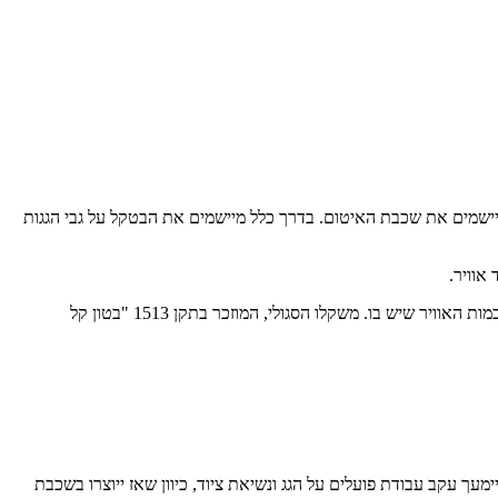
מיישמים את שכבת האיטום. בדרך כלל מיישמים את הבטקל על גבי הגגות
אוויר.
משקלו הסגולי של בטון "רגיל" בממוצע הוא 2.4 טון למ"ק. לשם השוואה – משקל המים הוא 1.0 טון למ"ק. המשקל הסגולי של בטקל משתנה בהתאם לכמות האוויר שיש בו. משקלו הסגולי, המוזכר בתקן 1513 "בטון קל
עך עקב עבודת פועלים על הגג ונשיאת ציוד, כיוון שאז ייוצרו בשכבת