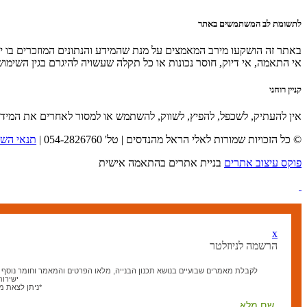
לתשומת לב המשתמשים באתר
באתר זה הושקעו מירב המאמצים על מנת שהמידע והנתונים המוזכרים בו יהי
אי התאמה, אי דיוק, חוסר נכונות או כל תקלה שעשויה להיגרם בגין השימו
קניין רוחני
אין להעתיק, לשכפל, להפיץ, לשווק, להשתמש או למסור לאחרים את המיד
© כל הזכויות שמורות לאלי הראל מהנדסים | טל' 054-2826760 |
תנאי השי
פוקס עיצוב אתרים
בניית אתרים בהתאמה אישית
x
הרשמה לניוזלטר
לקבלת מאמרים שבועיים בנושא תכנון הבנייה, מלאו הפרטים והמאמר וחומר נוסף בנ
ישירות
*ניתן לצאת 
שם מלא