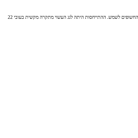
הערה: בטור הקודם התייחסנו ללוחות פוליסטירן מוקצף "רגיל" (f30) וציינו שלוחות בעובי 3 ס"מ אינם עומדים בדרישות ת"י 1045 לבידוד גגות שטוחים החשופים לשמש. ההתייחסות היתה לגג העשוי מתקרה מקשית בעובי 22