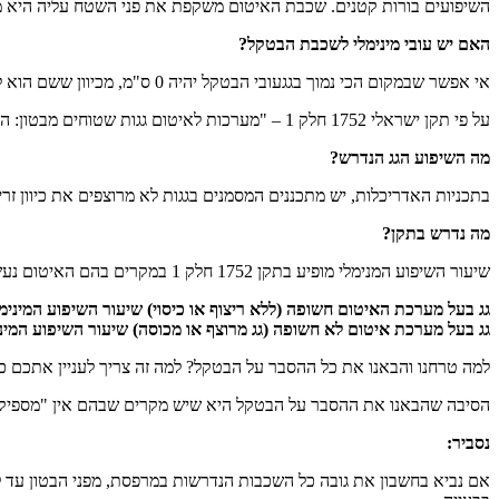
השיפועים בורות קטנים. שכבת האיטום משקפת את פני השטח עליה היא מיושמ
האם יש עובי מינימלי לשכבת הבטקל?
אי אפשר שבמקום הכי נמוך בגגעובי הבטקל יהיה 0 ס"מ, מכיוון ששם הוא לא יכול לעמוד בעומסי הלחיצה, ישבר ויתפורר. לכן יש לשמור על עובי מינימלי, במקום הכי נמוך בגג או במרפסת.
על פי תקן ישראלי 1752 חלק 1 – "מערכות לאיטום גגות שטוחים מבטון: התשתית לאיטום"סעיף 3.1.16 א "
מה השיפוע הגג הנדרש?
בתכניות האדריכלות, יש מתכננים המסמנים בגגות לא מרוצפים את כיוון זרימת 
מה נדרש בתקן?
שיעור השיפוע המנימלי מופיע בתקן 1752 חלק 1 במקרים בהם האיטום נעשה על גבי בטקל: שם, טבלה 1 "שיעורי שיפועים נדרשים של התשתית לאיטום בגגות":
גג בעל מערכת האיטום חשופה (ללא ריצוף או כיסוי) שיעור השיפוע המינימלי י
גג בעל מערכת איטום לא חשופה (גג מרוצף או מכוסה) שיעור השיפוע המינימלי י
למה טרחנו והבאנו את כל ההסבר על הבטקל? למה זה צריך לעניין אתכם כ
הסיבה שהבאנו את ההסבר על הבטקל היא שיש מקרים שבהם אין "מספיק גוב
נסביר:
אם נביא בחשבון את גובה כל השכבות הנדרשות במרפסת, מפני הבטון עד לפנ