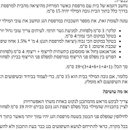
בבעייה.
נחשב דוגמא של בית עם מרפסת כאשר המרחק מהיציאה מהבית למרפסת עד לנקודת
בדרך כלל בתוך הבית גובה המילוי יהיה 15 ס"מ.
נמנה לעומת זאת, את מספר השכבות במרפסת הגג ונחשב את עובי המילוי ש
קלקר: 3 ס"מ (לפחות. למניעת גשר תרמי. לעיתים צריך עובי גדול יותר ויש לבצע בהתאם להנחיות יועץ תרמי)
בטקל במקום הכי נמוך:4 ס"מ.
בטקל במקום הכי גבוה (יציאה למרפסת הגג): 4 מ' * 1.5% אחוז שיפוע בגג מרוצף = 6 ס"מ.
שכבת איטום: 1 ס"מ.
אגראגאט (חול או סומסום) כתשתית לריצוף + ריצוף: 4 ס"מ (לפחות).
הפרש בין מפלס פני הריצוף במרפסת למפלס פני הריצוף בבית: לפחות 1 ס"מ
סך הכל: (3+4+6+1+4+1)=19 ס"מ.
כלומר, אם גובה המילוי בבית הוא 15 ס"מ, כ
את השיפועגם לא מומלץ.
אז מה עושים?
צריך לבקש מראש מהמתכנן לנקוט באחת משתי האפשרויות:
לציין בתכניות שהמילוי בכל מפלס רצפת הגג (וגם בבית) יהיה 19 ס"מ לפחות.
לחילופין שמפלס פני הבטון בשטח מרפסת הגג יהיו נמוך יותר מאשר בתוך הבית, כך שיוותרו 19 ס"מ למילוי (או גובה מתאים אחר. אם המרפסת רחבה עוד יותר, הגובה ה
בכל מקרה, כדאי להתייחס לנושא השיפועים בגג כבר בעת התכנון ולא להש