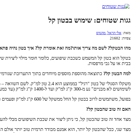
גגות שטוחים: שימוש בבטון קל
מאת:
אלי הראל, מהנדס
צפיות:
21602
מהו הבטקל? לשם מה צריך אותו?מה זאת אומרת קל? איך בטון נהיה פתאו
בטקל הוא בטון קל המשמש כשכבת שיפועים, כלומר חומר מילוי ליצירת שי
בבית או על גבי מרפסות.
למה הבטון קל?
כתוצאה מהוספת מוספים מיוחדים בתוך התערובת שגורמים ל
לשימושים לא מבניים" נע מ-300 ק"ג למ"ק ועד ל-1400 ק"ג למ"ק (עד כמעט חצי ממשקל בטון רגיל).
בפועל, משתמשים לרוב בבטון קל החל ממשקל של 600 ק"ג למ"ק ופעמים רבות במשקל הגבוה יותר (1200 ק"ג למ"ק).
האם זה טוב שהבטון קל?
מצד אחד זה טוב שהבטון קל, כי ניתן ליצור את שכבת השיפועים מבלי לה
מצד שני, ככל שהבטון קל יותר, הוא אמנם מבודד תרמית טוב יותר אולם הוא