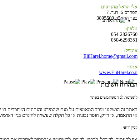
אלי הראל מהנדסים
הפרדס 6 ת.ד. 17
כפר הרא"ה 3895500
טלפון:
054-2826760
050-6298351
אימייל:
EliHarel.home@gmail.com
אתר:
www.EliHarel.co.il
הבהרות חשובות
לתשומת לב המשתמשים באתר
באתר זה הושקעו מירב המאמצים על מנת שהמידע והנתונים המוזכרים בו יהי
אי התאמה, אי דיוק, חוסר נכונות או כל תקלה שעשויה להיגרם בגין השימו
קניין רוחני
אין להעתיק, לשכפל, להפיץ, לשווק, להשתמש או למסור לאחרים את המיד