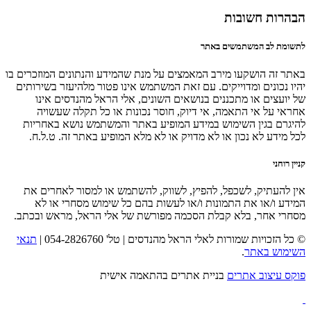
הבהרות חשובות
לתשומת לב המשתמשים באתר
באתר זה הושקעו מירב המאמצים על מנת שהמידע והנתונים המוזכרים בו
יהיו נכונים ומדוייקים. עם זאת המשתמש אינו פטור מלהיעזר בשירותים
של יועצים או מתכננים בנושאים השונים, אלי הראל מהנדסים אינו
אחראי על אי התאמה, אי דיוק, חוסר נכונות או כל תקלה שעשויה
להיגרם בגין השימוש במידע המופיע באתר והמשתמש נושא באחריות
לכל מידע לא נכון או לא מדויק או לא מלא המופיע באתר זה. ט.ל.ח.
קניין רוחני
אין להעתיק, לשכפל, להפיץ, לשווק, להשתמש או למסור לאחרים את
המידע ו/או את התמונות ו/או לעשות בהם כל שימוש מסחרי או לא
מסחרי אחר, בלא קבלת הסכמה מפורשת של אלי הראל, מראש ובכתב.
© כל הזכויות שמורות לאלי הראל מהנדסים | טל' 054-2826760 |
תנאי
השימוש באתר
.
פוקס עיצוב אתרים
בניית אתרים בהתאמה אישית