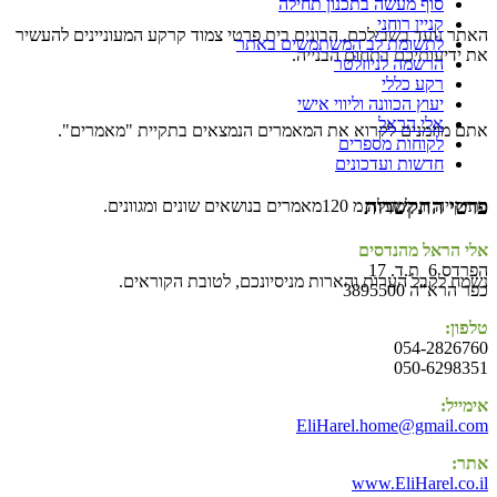
סוף מעשה בתכנון תחילה
קניין רוחני
האתר נועד בשבילכם, הבונים בית פרטי צמוד קרקע המעוניינים להעשיר
לתשומת לב המשתמשים באתר
את ידיעותיכם בתחום הבנייה.
הרשמה לניוזלטר
רקע כללי
יעוץ הכוונה וליווי אישי
אלי הראל
אתם מוזמנים לקרוא את המאמרים הנמצאים בתקיית "מאמרים".
לקוחות מספרים
חדשות ועדכונים
פרטי התקשרות
בתיקייה זו, למעלה מ 120מאמרים בנושאים שונים ומגוונים.
אלי הראל מהנדסים
הפרדס 6 ת.ד. 17
נשמח לקבל הערות והארות מניסיונכם, לטובת הקוראים.
כפר הרא"ה 3895500
טלפון:
054-2826760
050-6298351
אימייל:
EliHarel.home@gmail.com
אתר:
www.EliHarel.co.il