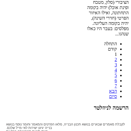
הציבורי (סלון, מטבח
ופינת אוכל) יהיה בקומה
התחתונה, ואילו האיזור
הפרטי (חדרי השינה),
יהיה בקומה העליונה.
מפלסים: בעבר היו כאלו
שנהגו...
התחלה
קודם
1
2
3
4
5
6
7
הבא
סיום
הרשמה לניוזלטר
לקבלת מאמרים שבועיים בנושא תכנון הבנייה, מלאו הפרטים והמאמר וחומר נוסף בנושא
בנייה יגיעו ישירות לאי-מייל שלכם.