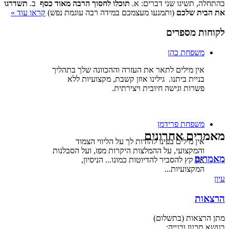
בהתחלה, תשיגו שני דברים: א.
תוכלו לחסוך הרבה מאוד כסף
ב.
תשדרגו
את הבית שלכם
(ותמנעו מעצמכם במידה רבה עוגמת נפש)
קראו עוד »
לקוחות מספרים
משפחת כהן
אין מילים לתאר את העזרה וההכוונה שלך בתהליך
בניית ביתנו. גילינו אוזן קשבת, מקצועיות ללא
פשרות וגישה חיובית ויצירתית.
משפחת פרידמן
מאמרים אחרונים
אין מילים בפינו להודות לך על הליווי הצמוד
והמקצועי, על ההמלצות היקרות מפז, ועל הסבלנות
מאמרים
אין קץ להסביר להדיוטות כמונו... הניסיון,
המקצועיות...
עיון
הרצאות
מתן הרצאות (בתשלום)
בנושא תכנון ובנייה: